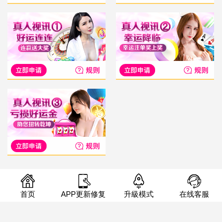
恭喜
801***
成功办理
电子游艺③
恭喜
801***
成功办理
电子游艺②
恭喜
701***
成功办理
电子游艺⑧
恭喜
701***
成功办理
电子游艺⑦
恭喜
701***
成功办理
电子游艺⑤
恭喜
701***
成功办理
电子游艺②
恭喜
180***
成功办理
捕鱼专享⑤
恭喜
180***
成功办理
捕鱼专享④
恭喜
180***
成功办理
捕鱼专享③
恭喜
405***
成功办理
电子游艺⑦
首页
APP更新修复
升級模式
在线客服
恭喜
405***
成功办理
电子游艺③
恭喜
405***
成功办理
棋牌⑥